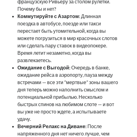
французскую Ривьеру за столом рулетки.
October 2018
Почему бы и нет?
September 2018
Коммутируйте с Азартом:
Длинная
August 2018
поездка в автобусе, поезде или такси
July 2018
перестает быть утомительной, когда вы
May 2018
можете погрузиться в мир красочных слотов
April 2018
или сделать пару ставок в видеопокере.
March 2018
Время летит незаметно, когда вы
February 2018
развлекаетесь.
January 2018
Ожидание с Выгодой:
Очередь в банке,
December 2017
ожидание рейса в аэропорту, пауза между
November 2017
встречами — все эти “мертвые” зоны вашего
September 2017
дня теперь можно наполнить смыслом и
August 2017
потенциальной прибылью. Несколько
быстрых спинов на любимом слоте — и вот
вы уже не просто ждете, а испытываете
Categories
удачу.
Вечерний Релакс на Диване:
После
Advertising & Marketing
напряженного дня нет ничего лучше, чем
Arts & Entertainment