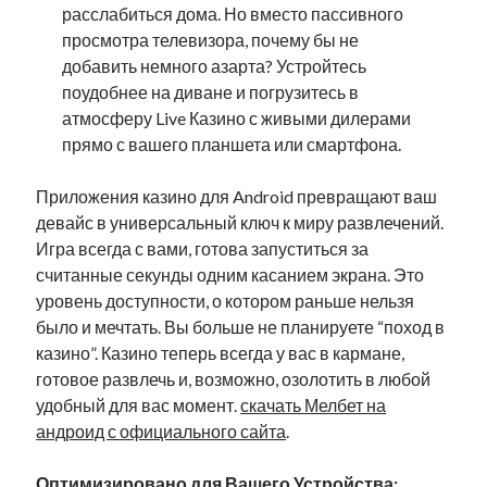
расслабиться дома. Но вместо пассивного
Business Products & Services
просмотра телевизора, почему бы не
Clothing & Fashion
добавить немного азарта? Устройтесь
Employment
поудобнее на диване и погрузитесь в
Financial
атмосферу Live Казино с живыми дилерами
Foods & Culinary
прямо с вашего планшета или смартфона.
Gambling
Games
Приложения казино для Android превращают ваш
Health & Fitness
девайс в универсальный ключ к миру развлечений.
Health Care & Medical
Игра всегда с вами, готова запуститься за
Home Products & Services
считанные секунды одним касанием экрана. Это
Internet Services
уровень доступности, о котором раньше нельзя
News
было и мечтать. Вы больше не планируете “поход в
Personal Product & Services
казино”. Казино теперь всегда у вас в кармане,
Pets & Animals
готовое развлечь и, возможно, озолотить в любой
Real Estate
удобный для вас момент.
скачать Мелбет на
Relationships
андроид с официального сайта
.
Software
Sports & Athletics
Оптимизировано для Вашего Устройства:
Technology