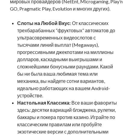
мировых провайдеров (NetEnt, Microgaming, Play’n
GO, Pragmatic Play, Evolution и многих других).
Слоты на Любой Вкус:
От классических
трехбарабанных “фруктовых” автоматов до
ультрасовременных видеослотов с
тысячами линий выплат (Megaways),
прогрессивными джекпотами на миллионы
долларов, каскадными выигрышами и
сложнейшими бонусными раундами. Какой
бы ни была ваша любимая тема или
механика, вы найдете сотни вариантов,
идеально работающих на вашем Android-
устройстве.
Настольная Классика:
Все ваши фавориты
здесь: десятки вариаций блэкджека, рулетки,
баккары и покера против казино. Играйте по
классическим правилам или пробуйте
экзотические версии с дополнительными