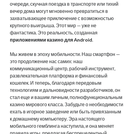
очереди, скучная поездка в транспорте или тихий
вечер дома могут мгновенно превратиться в
захватывающее приключение с возможностью
крупного выигрыша. Этот мир — уже не
Archives
фантастика. Это реальность, созданная
April 2026
приложениями казино для Android
.
March 2026
February 2026
Мы живем в эпоху мобильности. Наш смартфон —
January 2026
это продолжение нас самих: наш
November 2025
коммуникационный центр, рабочий инструмент,
October 2025
развлекательная платформа и финансовый
January 2025
кошелек. И теперь, благодаря передовым
December 2024
технологиям и дальновидности разработчиков, он
June 2024
стал еще и вашим личным, полнофункциональным
May 2024
казино мирового класса. Забудьте о необходимости
November 2023
ехать в игорное заведение или быть привязанным
October 2023
к домашнему компьютеру. Эра настоящего
May 2023
мобильного гемблинга наступила, и она меняет
June 2022
правила игры, предлагая беспрецедентный