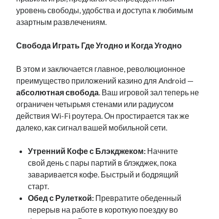
January 2021
уровень свободы, удобства и доступа к любимым
December 2020
азартным развлечениям.
November 2020
October 2020
Свобода Играть Где Угодно и Когда Угодно
September 2020
August 2020
В этом и заключается главное, революционное
July 2020
преимущество приложений казино для Android —
June 2020
абсолютная свобода
. Ваш игровой зал теперь не
May 2020
ограничен четырьмя стенами или радиусом
April 2020
действия Wi-Fi роутера. Он простирается так же
January 2020
далеко, как сигнал вашей мобильной сети.
September 2019
August 2019
Утренний Кофе с Блэкджеком:
Начните
July 2019
свой день с пары партий в блэкджек, пока
June 2019
заваривается кофе. Быстрый и бодрящий
May 2019
старт.
January 2019
Обед с Рулеткой:
Превратите обеденный
December 2018
перерыв на работе в короткую поездку во
November 2018