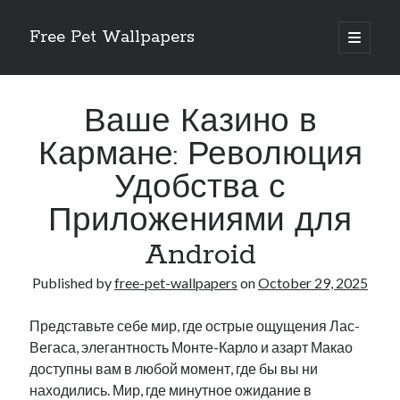
Free Pet Wallpapers
open
primary
Sidebar
menu
Search
Ваше Казино в
Кармане: Революция
Удобства с
Recent Posts
Приложениями для
The Foundation of Longevity Through Proactive Preventive Veterinary
Android
Medicine
Comprehensive Care Strategies for Geriatric Pet Wellness
Published by
free-pet-wallpapers
on
October 29, 2025
The Critical Role of Precision Nutrition in Canine Metabolic Health
Veterinary Dental Prophylaxis and its Impact on Systemic Wellness
Представьте себе мир, где острые ощущения Лас-
Modern Strategies for Pet Anxiety Management and Emotional Stability
Вегаса, элегантность Монте-Карло и азарт Макао
доступны вам в любой момент, где бы вы ни
находились. Мир, где минутное ожидание в
Recent Comments