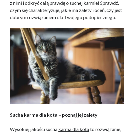
z nimi i odkryć całą prawdę o suchej karmie! Sprawdź,
czym się charakteryzuje, jakie ma zalety i oceń, czy jest
dobrym rozwiązaniem dla Twojego podopiecznego.
Archives
April 2026
March 2026
February 2026
January 2026
November 2025
October 2025
January 2025
December 2024
June 2024
May 2024
November 2023
October 2023
Sucha karma dla kota – poznaj jej zalety
May 2023
June 2022
Wysokiej jakości sucha
karma dla kota
to rozwiązanie,