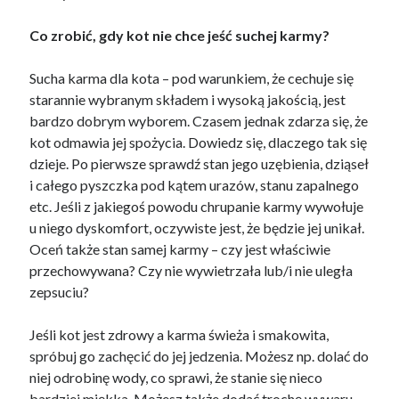
October 2018
September 2018
Co zrobić, gdy kot nie chce jeść suchej karmy?
August 2018
July 2018
Sucha karma dla kota – pod warunkiem, że cechuje się
May 2018
starannie wybranym składem i wysoką jakością, jest
April 2018
bardzo dobrym wyborem. Czasem jednak zdarza się, że
March 2018
kot odmawia jej spożycia. Dowiedz się, dlaczego tak się
February 2018
dzieje. Po pierwsze sprawdź stan jego uzębienia, dziąseł
January 2018
i całego pyszczka pod kątem urazów, stanu zapalnego
December 2017
etc. Jeśli z jakiegoś powodu chrupanie karmy wywołuje
November 2017
u niego dyskomfort, oczywiste jest, że będzie jej unikał.
September 2017
Oceń także stan samej karmy – czy jest właściwie
August 2017
przechowywana? Czy nie wywietrzała lub/i nie uległa
zepsuciu?
Jeśli kot jest zdrowy a karma świeża i smakowita,
Categories
spróbuj go zachęcić do jej jedzenia. Możesz np. dolać do
Advertising & Marketing
niej odrobinę wody, co sprawi, że stanie się nieco
Arts & Entertainment
bardziej miękka. Możesz także dodać trochę wywaru