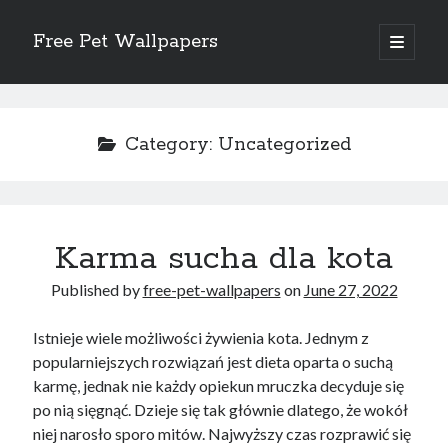
Free Pet Wallpapers
open
primary
Sidebar
menu
Search
Category:
Uncategorized
Recent Posts
Karma sucha dla kota
The Foundation of Longevity Through Proactive Preventive Veterinary
Medicine
Published by
free-pet-wallpapers
on
June 27, 2022
Comprehensive Care Strategies for Geriatric Pet Wellness
The Critical Role of Precision Nutrition in Canine Metabolic Health
Istnieje wiele możliwości żywienia kota. Jednym z
Veterinary Dental Prophylaxis and its Impact on Systemic Wellness
popularniejszych rozwiązań jest dieta oparta o suchą
Modern Strategies for Pet Anxiety Management and Emotional Stability
karmę, jednak nie każdy opiekun mruczka decyduje się
po nią sięgnąć. Dzieje się tak głównie dlatego, że wokół
niej narosło sporo mitów. Najwyższy czas rozprawić się
Recent Comments