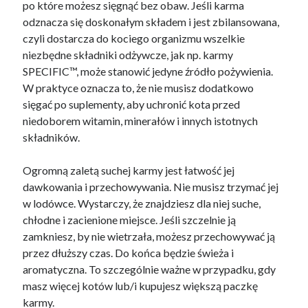
January 2021
po które możesz sięgnąć bez obaw. Jeśli karma
December 2020
odznacza się doskonałym składem i jest zbilansowana,
November 2020
czyli dostarcza do kociego organizmu wszelkie
October 2020
niezbędne składniki odżywcze, jak np. karmy
September 2020
SPECIFIC™, może stanowić jedyne źródło pożywienia.
August 2020
W praktyce oznacza to, że nie musisz dodatkowo
July 2020
sięgać po suplementy, aby uchronić kota przed
June 2020
niedoborem witamin, minerałów i innych istotnych
May 2020
składników.
April 2020
January 2020
Ogromną zaletą suchej karmy jest łatwość jej
September 2019
dawkowania i przechowywania. Nie musisz trzymać jej
August 2019
w lodówce. Wystarczy, że znajdziesz dla niej suche,
July 2019
chłodne i zacienione miejsce. Jeśli szczelnie ją
June 2019
zamkniesz, by nie wietrzała, możesz przechowywać ją
May 2019
przez dłuższy czas. Do końca będzie świeża i
January 2019
aromatyczna. To szczególnie ważne w przypadku, gdy
December 2018
masz więcej kotów lub/i kupujesz większą paczkę
November 2018
karmy.