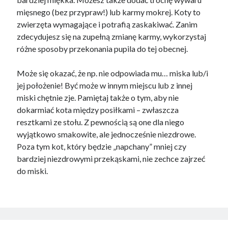
Business Products & Services
mięsnego (bez przypraw!) lub karmy mokrej. Koty to
Clothing & Fashion
zwierzęta wymagające i potrafią zaskakiwać. Zanim
Employment
zdecydujesz się na zupełną zmianę karmy, wykorzystaj
Financial
różne sposoby przekonania pupila do tej obecnej.
Foods & Culinary
Gambling
Może się okazać, że np. nie odpowiada mu… miska lub/i
Games
jej położenie! Być może w innym miejscu lub z innej
Health & Fitness
miski chętnie zje. Pamiętaj także o tym, aby nie
Health Care & Medical
dokarmiać kota między posiłkami – zwłaszcza
Home Products & Services
resztkami ze stołu. Z pewnością są one dla niego
Internet Services
wyjątkowo smakowite, ale jednocześnie niezdrowe.
News
Poza tym kot, który będzie „napchany” mniej czy
Personal Product & Services
bardziej niezdrowymi przekąskami, nie zechce zajrzeć
Pets & Animals
do miski.
Real Estate
Relationships
Software
Sports & Athletics
Technology